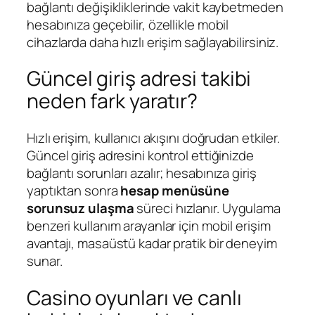
bağlantı değişikliklerinde vakit kaybetmeden
hesabınıza geçebilir, özellikle mobil
cihazlarda daha hızlı erişim sağlayabilirsiniz.
Güncel giriş adresi takibi
neden fark yaratır?
Hızlı erişim, kullanıcı akışını doğrudan etkiler.
Güncel giriş adresini kontrol ettiğinizde
bağlantı sorunları azalır; hesabınıza giriş
yaptıktan sonra
hesap menüsüne
sorunsuz ulaşma
süreci hızlanır. Uygulama
benzeri kullanım arayanlar için mobil erişim
avantajı, masaüstü kadar pratik bir deneyim
sunar.
Casino oyunları ve canlı