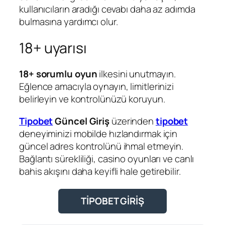
kullanıcıların aradığı cevabı daha az adımda
bulmasına yardımcı olur.
18+ uyarısı
18+ sorumlu oyun
ilkesini unutmayın.
Eğlence amacıyla oynayın, limitlerinizi
belirleyin ve kontrolünüzü koruyun.
Tipobet
Güncel Giriş
üzerinden
tipobet
deneyiminizi mobilde hızlandırmak için
güncel adres kontrolünü ihmal etmeyin.
Bağlantı sürekliliği, casino oyunları ve canlı
bahis akışını daha keyifli hale getirebilir.
TİPOBET GİRİŞ