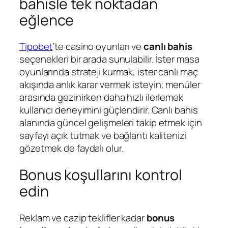
bahisle tek noktadan
eğlence
Tipobet
’te casino oyunları ve
canlı bahis
seçenekleri bir arada sunulabilir. İster masa
oyunlarında strateji kurmak, ister canlı maç
akışında anlık karar vermek isteyin; menüler
arasında gezinirken daha hızlı ilerlemek
kullanıcı deneyimini güçlendirir. Canlı bahis
alanında güncel gelişmeleri takip etmek için
sayfayı açık tutmak ve bağlantı kalitenizi
gözetmek de faydalı olur.
Bonus koşullarını kontrol
edin
Reklam ve cazip teklifler kadar
bonus